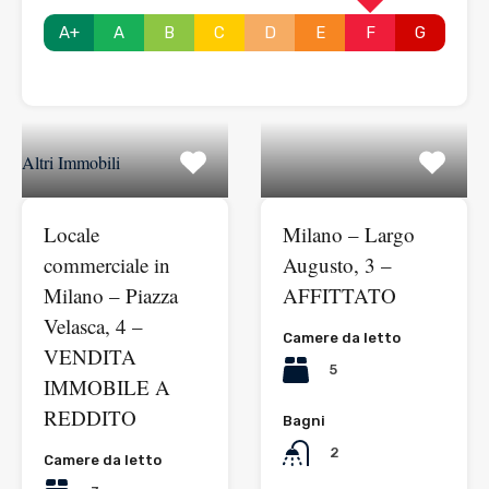
A+
A
B
C
D
E
F
G
Altri Immobili
Locale
Milano – Largo
commerciale in
Augusto, 3 –
Milano – Piazza
AFFITTATO
Velasca, 4 –
Camere da letto
VENDITA
5
IMMOBILE A
REDDITO
Bagni
2
Camere da letto