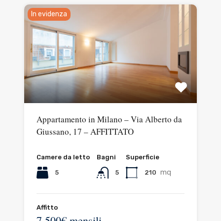
In evidenza
Appartamento in Milano – Via Alberto da
Giussano, 17 – AFFITTATO
Camere da letto
Bagni
Superficie
mq
5
210
5
Affitto
7.500€ mensili