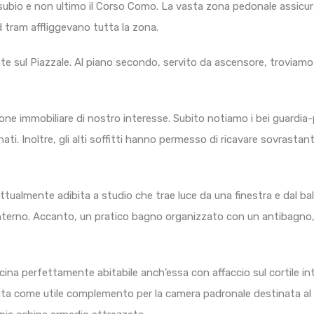
Pasubio e non ultimo il Corso Como. La vasta zona pedonale assicur
d tram affliggevano tutta la zona.
te sul Piazzale. Al piano secondo, servito da ascensore, troviamo
zione immobiliare di nostro interesse. Subito notiamo i bei guardia
. Inoltre, gli alti soffitti hanno permesso di ricavare sovrastant
ttualmente adibita a studio che trae luce da una finestra e dal ba
e interno. Accanto, un pratico bagno organizzato con un antibagno,
ucina perfettamente abitabile anch’essa con affaccio sul cortile in
a come utile complemento per la camera padronale destinata al r