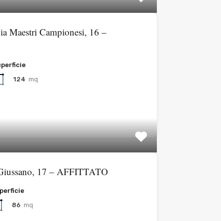
Via Maestri Campionesi, 16 –
perficie
124
mq
a Giussano, 17 – AFFITTATO
perficie
86
mq