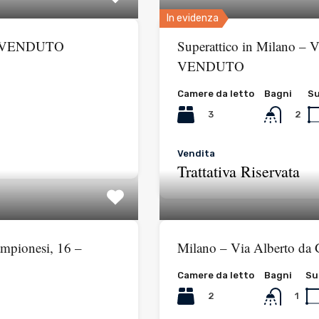
In evidenza
9 – VENDUTO
Superattico in Milano – 
VENDUTO
Camere da letto
Bagni
Su
3
2
Vendita
Trattativa Riservata
mpionesi, 16 –
Milano – Via Alberto d
Camere da letto
Bagni
Su
2
1