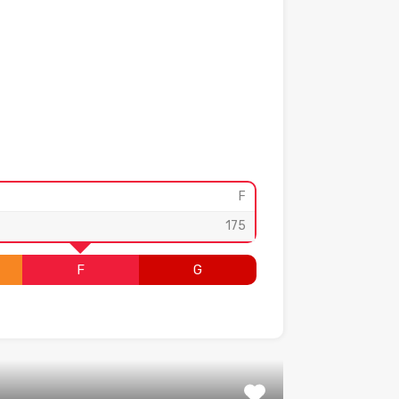
F
175
F
G