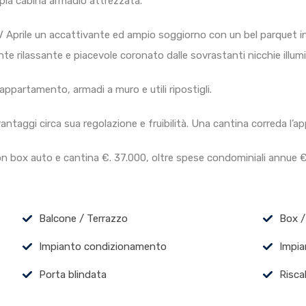
mpia cabina armadio attrezzata.
V Aprile un accattivante ed ampio soggiorno con un bel parquet in 
te rilassante e piacevole coronato dalle sovrastanti nicchie illum
appartamento, armadi a muro e utili ripostigli.
ntaggi circa sua regolazione e fruibilità. Una cantina correda l
 box auto e cantina €. 37.000, oltre spese condominiali annue €
Balcone / Terrazzo
Box /
Impianto condizionamento
Impia
Porta blindata
Risc