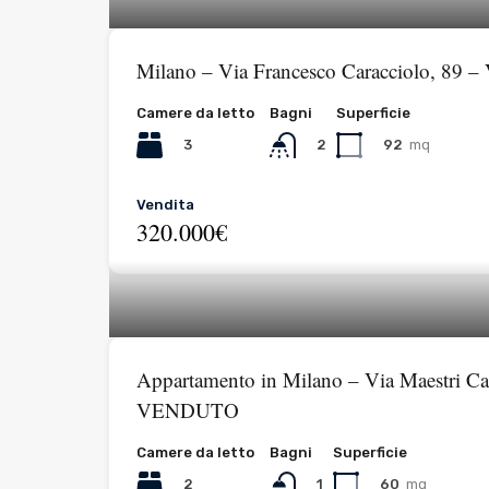
Milano – Via Francesco Caracciolo, 8
Camere da letto
Bagni
Superficie
3
92
mq
2
Vendita
320.000€
Appartamento in Milano – Via Maestri Ca
VENDUTO
Camere da letto
Bagni
Superficie
2
60
mq
1