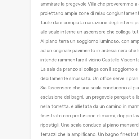
ammirare la pregevole Villa che proveremmo a d
proiettano ampie zone di relax congiuntamente 
facile dare compiuta narrazione degli interni per
alle scale interne un ascensore che collega tutti
Al piano terra un soggiorno luminoso, con ampi
ad un originale pavimento in ardesia nera che l
intende rammentare il vicino Castello Viscont
La sala da pranzo si collega con il soggiorno e
debitamente smussata. Un office serve il pran
Sia l’ascensore che una scala conducono al pian
esclusione dei bagni, un pregevole parquet a l
nella torretta, è allietata da un camino in ma
finestrato con profusione di marmi, doppio l
ripostigli. Una scala conduce al piano mansar
terrazzi che la amplificano. Un bagno finestrat