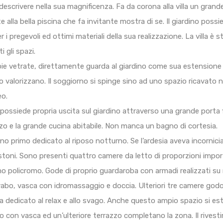
escrivere nella sua magnificenza. Fa da corona alla villa un grande
alla bella piscina che fa invitante mostra di se. Il giardino pos
 i pregevoli ed ottimi materiali della sua realizzazione. La villa è 
 gli spazi.
e vetrate, direttamente guarda al giardino come sua estensione vis
o valorizzano. Il soggiorno si spinge sino ad uno spazio ricavato 
eo.
 possiede propria uscita sul giardino attraverso una grande porta f
zo e la grande cucina abitabile. Non manca un bagno di cortesia.
o primo dedicato al riposo notturno. Se l’ardesia aveva incorniciat
istoni. Sono presenti quattro camere da letto di proporzioni impor
rmo policromo. Gode di proprio guardaroba con armadi realizzati su
avabo, vasca con idromassaggio e doccia. Ulteriori tre camere g
da dedicato al relax e allo svago. Anche questo ampio spazio si 
o con vasca ed un’ulteriore terrazzo completano la zona. Il rivesti