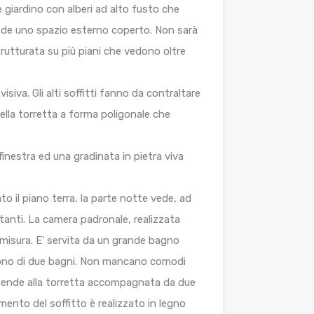
 giardino con alberi ad alto fusto che
siede uno spazio esterno coperto. Non sarà
strutturata su più piani che vedono oltre
iva. Gli alti soffitti fanno da contraltare
nella torretta a forma poligonale che
inestra ed una gradinata in pietra viva
o il piano terra, la parte notte vede, ad
tanti. La camera padronale, realizzata
 misura. E’ servita da un grande bagno
odono di due bagni. Non mancano comodi
estende alla torretta accompagnata da due
mento del soffitto è realizzato in legno