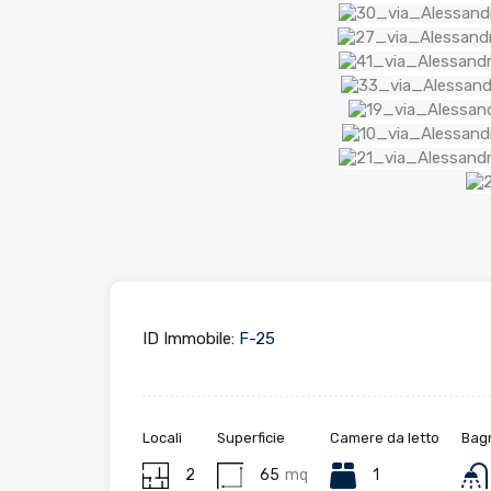
ID Immobile:
F-25
Locali
Superficie
Camere da letto
Bag
2
65
mq
1