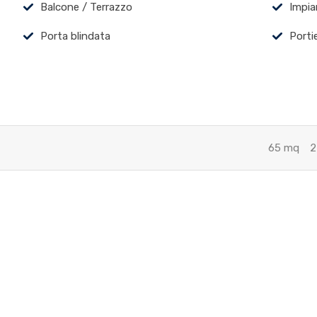
Balcone / Terrazzo
Impia
Porta blindata
Porti
65 mq
2