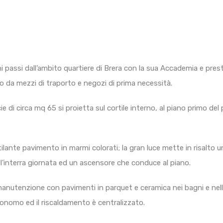
chi passi dall’ambito quartiere di Brera con la sua Accademia e pre
o da mezzi di traporto e negozi di prima necessità.
 di circa mq 65 si proietta sul cortile interno, al piano primo del 
 rutilante pavimento in marmi colorati; la gran luce mette in risalt
ell’interra giornata ed un ascensore che conduce al piano.
 manutenzione con pavimenti in parquet e ceramica nei bagni e nel
tonomo ed il riscaldamento è centralizzato.