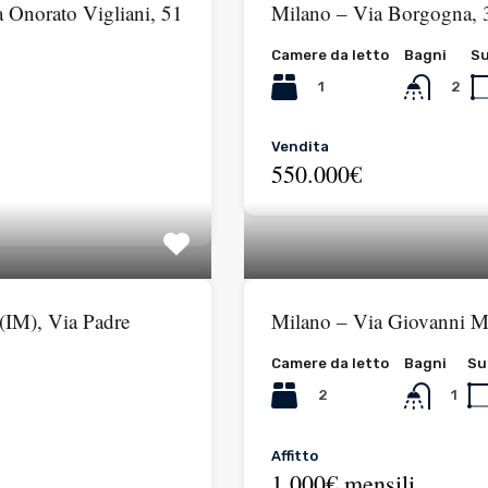
 Onorato Vigliani, 51
Milano – Via Borgogna
Camere da letto
Bagni
Su
1
2
Vendita
550.000€
 (IM), Via Padre
Milano – Via Giovanni
Camere da letto
Bagni
Su
2
1
Affitto
1.000€ mensili