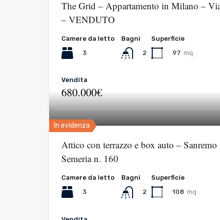
The Grid – Appartamento in Milano – Via
– VENDUTO
Camere da letto
Bagni
Superficie
3
97
mq
2
Vendita
680.000€
In evidenza
Attico con terrazzo e box auto – Sanremo
Semeria n. 160
Camere da letto
Bagni
Superficie
3
108
mq
2
Vendita