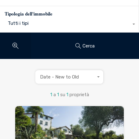
Tipologia dell'immobile
Tutti i tipi
Cerca
Date - New to Old
1
a
1
su
1
proprietà