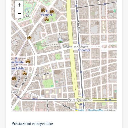
+
−
Leaflet
|
©
OpenStreetMap
contributors
Prestazioni energetiche