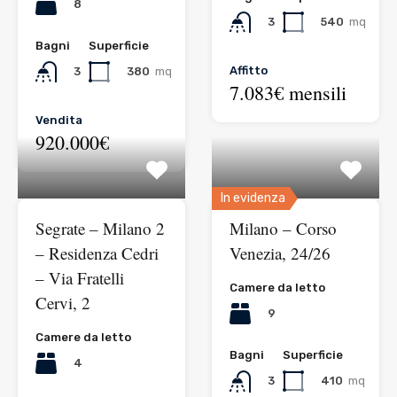
8
540
mq
3
Bagni
Superficie
Affitto
380
mq
3
7.083€ mensili
Vendita
920.000€
In evidenza
Segrate – Milano 2
Milano – Corso
– Residenza Cedri
Venezia, 24/26
– Via Fratelli
Camere da letto
Cervi, 2
9
Camere da letto
Bagni
Superficie
4
410
mq
3