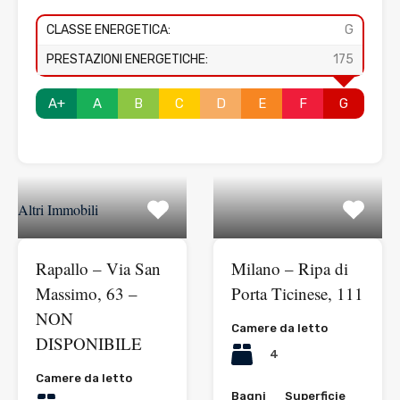
CLASSE ENERGETICA:
G
PRESTAZIONI ENERGETICHE:
175
A+
A
B
C
D
E
F
G
Altri Immobili
Rapallo – Via San
Milano – Ripa di
Massimo, 63 –
Porta Ticinese, 111
NON
Camere da letto
DISPONIBILE
4
Camere da letto
Bagni
Superficie