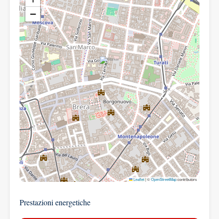
−
Leaflet
|
©
OpenStreetMap
contributors
Prestazioni energetiche