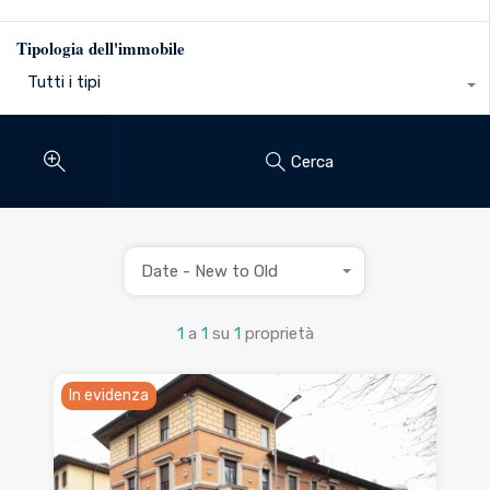
Tipologia dell'immobile
Tutti i tipi
Cerca
Date - New to Old
1
a
1
su
1
proprietà
In evidenza