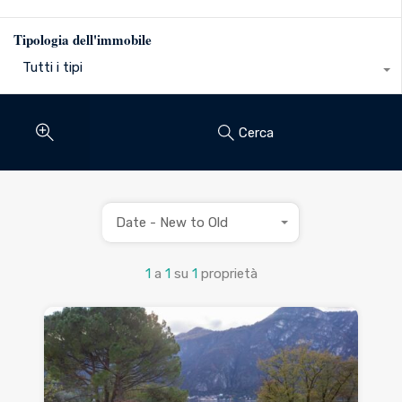
Tipologia dell'immobile
Tutti i tipi
Cerca
Date - New to Old
1
a
1
su
1
proprietà